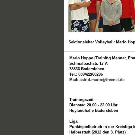
Sektionsleiter Volleyball: Mario Ho
Mario Hoppe (Training Männer, Fra
Schmalbachstr. 17 A
38836 Badersleben
Tel.: 039422/60296
Mail:
astrid.mario@freenet.de
Trainingszeit:
Dienstag 20.00 - 22.00 Uhr
Huylandhalle Badersleben
Liga:
Punktspielbetrieb in der Kreisliga
Halberstadt (2012 den 3. Platz)