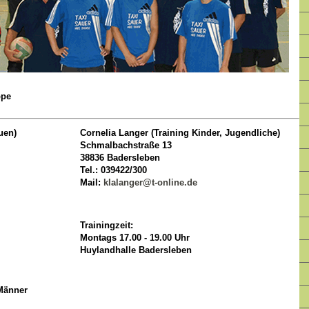
ppe
uen)
Cornelia Langer (Training Kinder, Jugendliche)
Schmalbachstraße 13
38836 Badersleben
Tel.: 039422/300
Mail:
klalanger@t-online.de
Trainingzeit:
Montags 17.00 - 19.00 Uhr
Huylandhalle Badersleben
 Männer