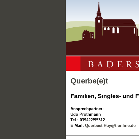
Querbe(e)t
Familien, Singles- und
Ansprechpartner:
Udo Prothmann
Tel.: 039422/95312
E-Mail:
Querbeet-Huy@t-online.de